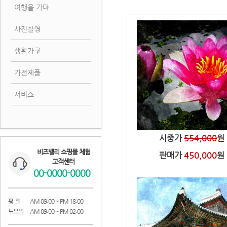
여행을 가다
사진촬영
생활가구
가전제품
서비스
Lotus flower close-up pic
시중가
554,000
원
비즈밸리 쇼핑몰 체험
판매가
450,000
원
고객센터
00-0000-0000
평 일
AM 09:00 ~ PM 18:00
토요일
AM 09:00 ~ PM 02:00