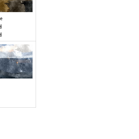
e
원
원
h